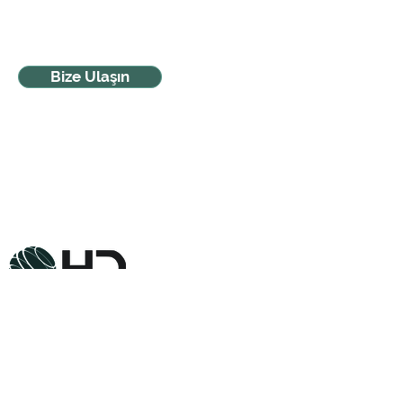
Bize Ulaşın
SİTE HARİTASI
© 2020 HD ENERGY SOLUTIONS
HAKKIMIZDA