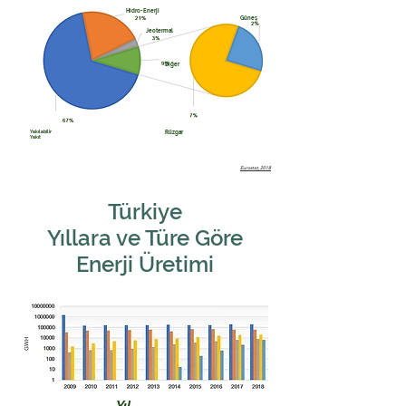
Hidro-Enerji
Güneş
Jeotermal
Diğer
Yakılabilir
Rüzgar
Yakıt
Eurostat, 2018
Türkiye
Yıllara ve Türe Göre
Enerji Üretimi